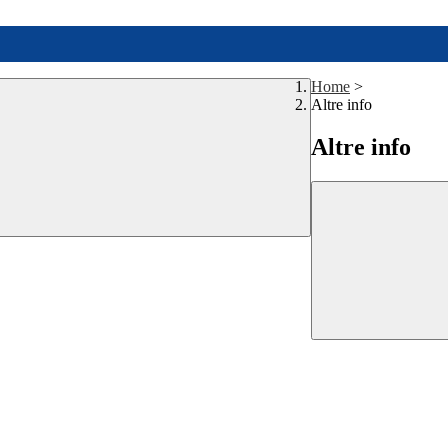
Home
>
Altre info
Altre info