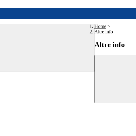
Home
>
Altre info
Altre info