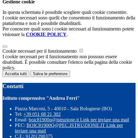
Gestione cookie
In questa schermata è possibile scegliere quali cookie consentire.
I cookie necessari sono quelli che consentono il funzionamento della
piattaforma e non è possibile disabilitarli.
Per conoscere quali sono i cookie necessari al funzionamento potete
visionare la
COOKIE POLICY
.
Cookie necessari per il funzionamento
I cookie necessari per il funzionamento non possono essere
disabilitati. È possibile consultare l'elenco nella pagina della cookie
policy.
Accetta tutti
Salva le preferenze
Contatti
Istituto comprensivo "Andrea Ferri"
Piazza Marconi, 5 - 40010 - Sala Bolognese (BO)
Tel:
+39 051 68 21 302
Email:
boic81900q@istruzione.it
Link per inviare una mail
PEC:
BOIC81900Q@PEC.ISTRUZIONE.IT
Link per
inviare una mail
C.F.: 91201290375