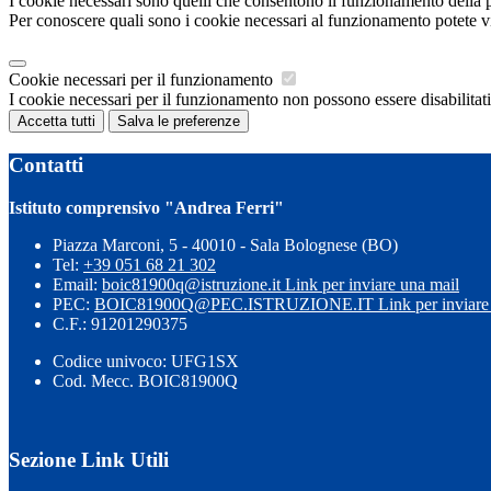
I cookie necessari sono quelli che consentono il funzionamento della pi
Per conoscere quali sono i cookie necessari al funzionamento potete v
Cookie necessari per il funzionamento
I cookie necessari per il funzionamento non possono essere disabilitati.
Accetta tutti
Salva le preferenze
Contatti
Istituto comprensivo "Andrea Ferri"
Piazza Marconi, 5 - 40010 - Sala Bolognese (BO)
Tel:
+39 051 68 21 302
Email:
boic81900q@istruzione.it
Link per inviare una mail
PEC:
BOIC81900Q@PEC.ISTRUZIONE.IT
Link per inviare
C.F.: 91201290375
Codice univoco: UFG1SX
Cod. Mecc. BOIC81900Q
Sezione Link Utili