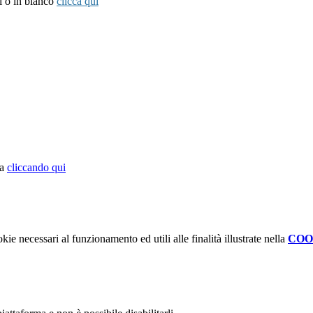
si o in bianco
clicca qui
ra
cliccando qui
kie necessari al funzionamento ed utili alle finalità illustrate nella
COO