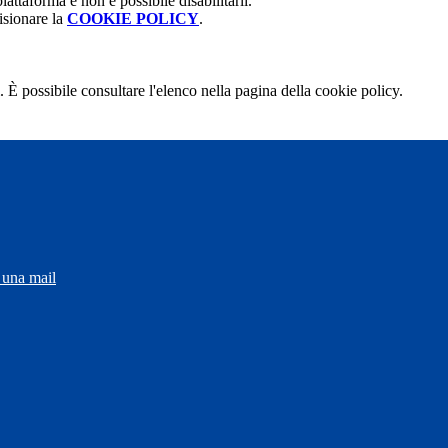
attaforma e non è possibile disabilitarli.
isionare la
COOKIE POLICY
.
 È possibile consultare l'elenco nella pagina della cookie policy.
 una mail