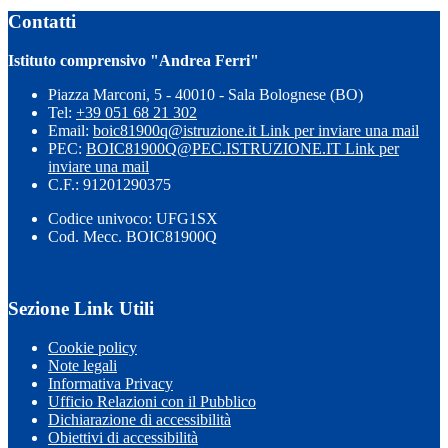
Contatti
Istituto comprensivo "Andrea Ferri"
Piazza Marconi, 5 - 40010 - Sala Bolognese (BO)
Tel:
+39 051 68 21 302
Email:
boic81900q@istruzione.it
Link per inviare una mail
PEC:
BOIC81900Q@PEC.ISTRUZIONE.IT
Link per
inviare una mail
C.F.: 91201290375
Codice univoco: UFG1SX
Cod. Mecc. BOIC81900Q
Sezione Link Utili
Cookie policy
Note legali
Informativa Privacy
Ufficio Relazioni con il Pubblico
Dichiarazione di accessibilità
Obiettivi di accessibilità