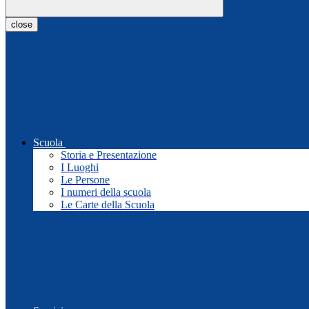
close
Scuola
Storia e Presentazione
I Luoghi
Le Persone
I numeri della scuola
Le Carte della Scuola