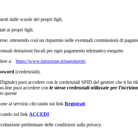
sti dalle scuole dei propri figli;
ti ai propri figli;
erse, ottenendo così un risparmio nelle eventuali commissioni di pagam
ventuali detrazioni fiscali per ogni pagamento telematico eseguito
edere a:
https://www.istruzione.it/pagoinrete/
ssword
(credenziali).
Digitale) puoi accedere con le credenziali SPID del gestore che ti ha ri
on-line puoi accedere con
le stesse credenziali utilizzate per l’iscrizio
are queste
ione al servizio cliccando sul link
Registrati
iccando sul link
ACCEDI
ccettazione preliminare delle condizioni sulla privacy.