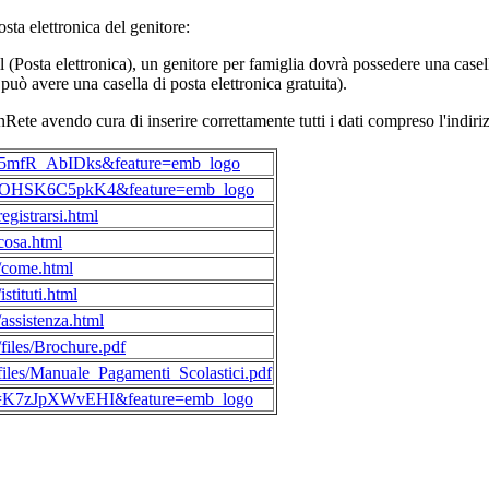
osta elettronica del genitore:
(Posta elettronica), un genitore per famiglia dovrà possedere una casella
uò avere una casella di posta elettronica gratuita).
Rete avendo cura di inserire correttamente tutti i dati compreso l'indiri
v=5mfR_AbIDks&feature=emb_logo
?v=OHSK6C5pkK4&feature=emb_logo
egistrarsi.html
/cosa.html
e/come.html
stituti.html
/assistenza.html
/files/Brochure.pdf
/files/Manuale_Pagamenti_Scolastici.pdf
?v=K7zJpXWvEHI&feature=emb_logo