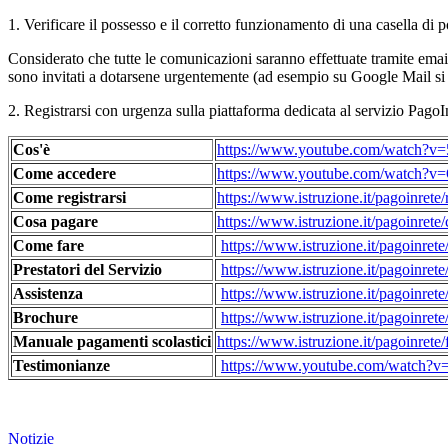
1. Verificare il possesso e il corretto funzionamento di una casella di p
Considerato che tutte le comunicazioni saranno effettuate tramite email 
sono invitati a dotarsene urgentemente (ad esempio su Google Mail si p
2. Registrarsi con urgenza sulla piattaforma dedicata al servizio PagoIn
Cos'è
https://www.youtube.com/watch?
Come accedere
https://www.youtube.com/watch
Come registrarsi
https://www.istruzione.it/pagoinrete/r
Cosa pagare
https://www.istruzione.it/pagoinrete
Come fare
https://www.istruzione.it/pagoinret
Prestatori del Servizio
https://www.istruzione.it/pagoinrete/i
Assistenza
https://www.istruzione.it/pagoinrete
Brochure
https://www.istruzione.it/pagoinrete
Manuale pagamenti scolastici
https://www.istruzione.it/pagoinrete
Testimonianze
https://www.youtube.com/watch
Notizie