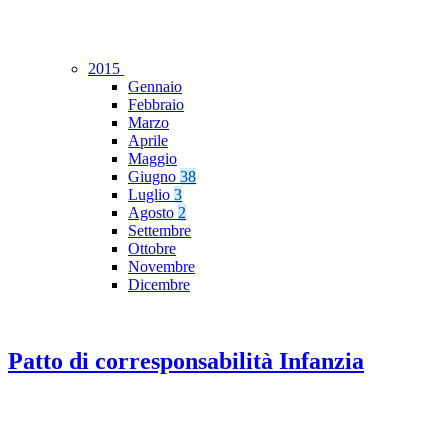
2015
Gennaio
Febbraio
Marzo
Aprile
Maggio
Giugno
38
Luglio
3
Agosto
2
Settembre
Ottobre
Novembre
Dicembre
Patto di corresponsabilità Infanzia