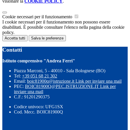
visionare la
COOKIE POLICY
.
Cookie necessari per il funzionamento
I cookie necessari per il funzionamento non possono essere
disabilitati. È possibile consultare l'elenco nella pagina della cookie
policy.
Accetta tutti
Salva le preferenze
Contatti
Istituto comprensivo "Andrea Ferri"
Piazza Marconi, 5 - 40010 - Sala Bolognese (BO)
Tel:
+39 051 68 21 302
Email:
boic81900q@istruzione.it
Link per inviare una mail
PEC:
BOIC81900Q@PEC.ISTRUZIONE.IT
Link per
inviare una mail
C.F.: 91201290375
Codice univoco: UFG1SX
Cod. Mecc. BOIC81900Q