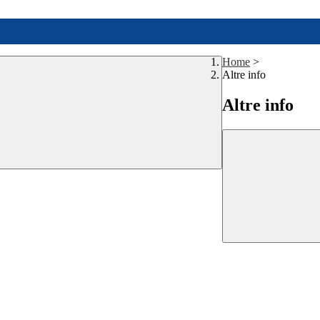
Home
>
Altre info
Altre info