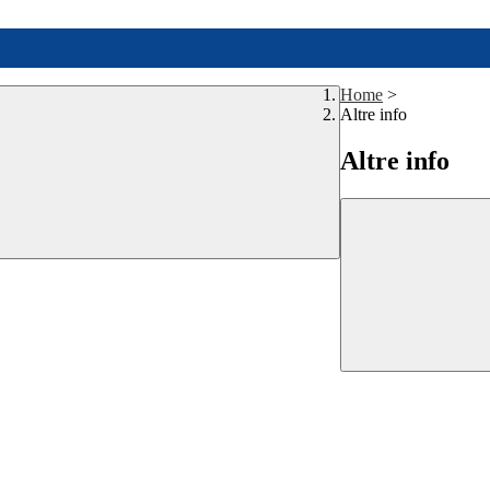
Home
>
Altre info
Altre info