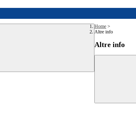
Home
>
Altre info
Altre info