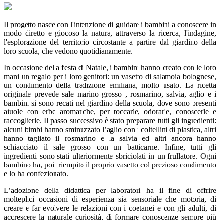
Il progetto nasce con l'intenzione di guidare i bambini a conoscere in
modo diretto e giocoso la natura, attraverso la ricerca, l'indagine,
l'esplorazione del territorio circostante a partire dal giardino della
loro scuola, che vedono quotidianamente.
In occasione della festa di Natale, i bambini hanno creato con le loro
mani un regalo per i loro genitori: un vasetto di salamoia bolognese,
un condimento della tradizione emiliana, molto usato. La ricetta
originale prevede sale marino grosso , rosmarino, salvia, aglio e i
bambini si sono recati nel giardino della scuola, dove sono presenti
aiuole con erbe aromatiche, per toccarle, odorarle, conoscerle e
raccoglierle. Il passo successivo è stato preparare tutti gli ingredienti:
alcuni bimbi hanno sminuzzato l’aglio con i coltellini di plastica, altri
hanno tagliato il rosmarino e la salvia ed altri ancora hanno
schiacciato il sale grosso con un batticarne. Infine, tutti gli
ingredienti sono stati ulteriormente sbriciolati in un frullatore. Ogni
bambino ha, poi, riempito il proprio vasetto col prezioso condimento
e lo ha confezionato.
L’adozione della didattica per laboratori ha il fine di offrire
molteplici occasioni di esperienza sia sensoriale che motoria, di
creare e far evolvere le relazioni con i coetanei e con gli adulti, di
accrescere la naturale curiosità, di formare conoscenze sempre più