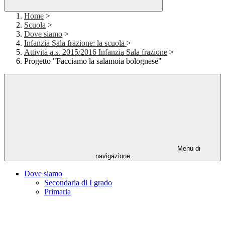
Home
>
Scuola
>
Dove siamo
>
Infanzia Sala frazione: la scuola
>
Attività a.s. 2015/2016 Infanzia Sala frazione
>
Progetto "Facciamo la salamoia bolognese"
Menu di
navigazione
Dove siamo
Secondaria di I grado
Primaria