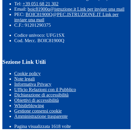
Tel:
+39 051 68 21 302
Email:
boic81900q@istruzione.it
Link per inviare una mail
PEC:
BOIC81900Q@PEC.ISTRUZIONE.IT
Link per
inviare una mail
C.F.: 91201290375
Codice univoco: UFG1SX
Cod. Mecc. BOIC81900Q
Sezione Link Utili
Cookie policy
Note legali
Informativa Privacy
Ufficio Relazioni con il Pubblico
Dichiarazione di accessibilità
Obiettivi di accessibilità
Whistleblowing
Gestione consensi cookie
Amministrazione trasparente
Pagina visualizzata
1618
volte