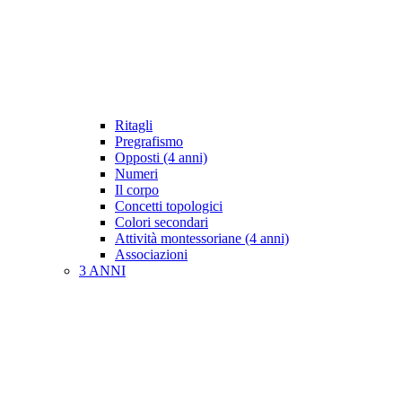
Ritagli
Pregrafismo
Opposti (4 anni)
Numeri
Il corpo
Concetti topologici
Colori secondari
Attività montessoriane (4 anni)
Associazioni
3 ANNI