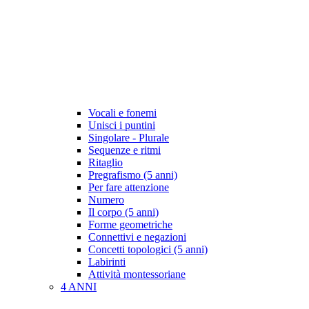
Vocali e fonemi
Unisci i puntini
Singolare - Plurale
Sequenze e ritmi
Ritaglio
Pregrafismo (5 anni)
Per fare attenzione
Numero
Il corpo (5 anni)
Forme geometriche
Connettivi e negazioni
Concetti topologici (5 anni)
Labirinti
Attività montessoriane
4 ANNI