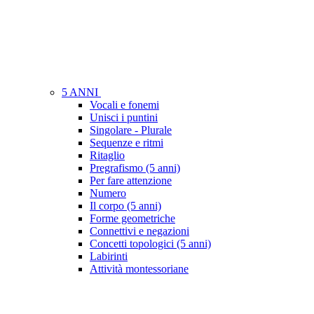
5 ANNI
Vocali e fonemi
Unisci i puntini
Singolare - Plurale
Sequenze e ritmi
Ritaglio
Pregrafismo (5 anni)
Per fare attenzione
Numero
Il corpo (5 anni)
Forme geometriche
Connettivi e negazioni
Concetti topologici (5 anni)
Labirinti
Attività montessoriane