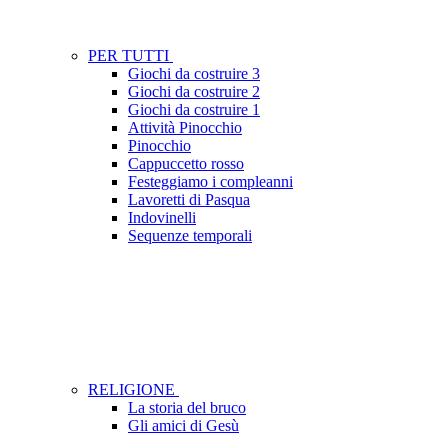
PER TUTTI
Giochi da costruire 3
Giochi da costruire 2
Giochi da costruire 1
Attività Pinocchio
Pinocchio
Cappuccetto rosso
Festeggiamo i compleanni
Lavoretti di Pasqua
Indovinelli
Sequenze temporali
RELIGIONE
La storia del bruco
Gli amici di Gesù