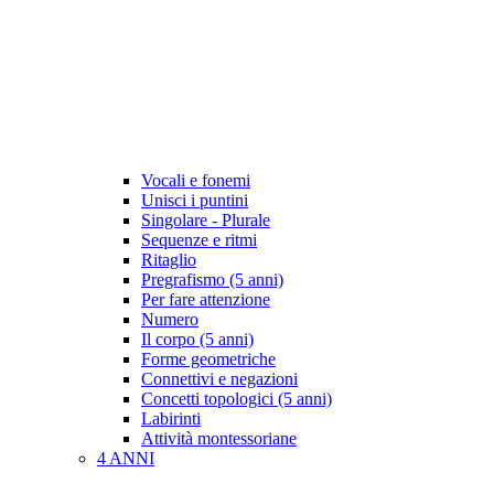
Vocali e fonemi
Unisci i puntini
Singolare - Plurale
Sequenze e ritmi
Ritaglio
Pregrafismo (5 anni)
Per fare attenzione
Numero
Il corpo (5 anni)
Forme geometriche
Connettivi e negazioni
Concetti topologici (5 anni)
Labirinti
Attività montessoriane
4 ANNI