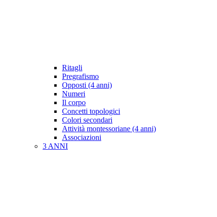
Ritagli
Pregrafismo
Opposti (4 anni)
Numeri
Il corpo
Concetti topologici
Colori secondari
Attività montessoriane (4 anni)
Associazioni
3 ANNI