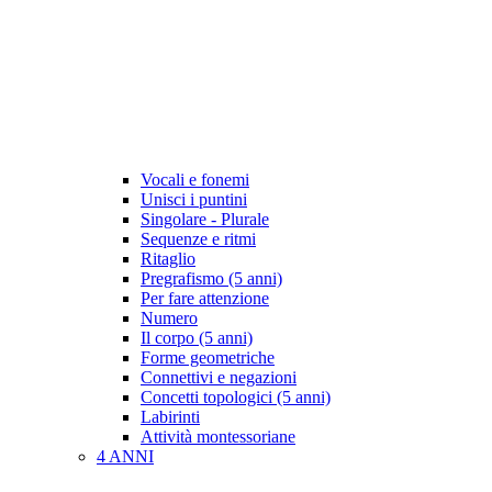
Vocali e fonemi
Unisci i puntini
Singolare - Plurale
Sequenze e ritmi
Ritaglio
Pregrafismo (5 anni)
Per fare attenzione
Numero
Il corpo (5 anni)
Forme geometriche
Connettivi e negazioni
Concetti topologici (5 anni)
Labirinti
Attività montessoriane
4 ANNI