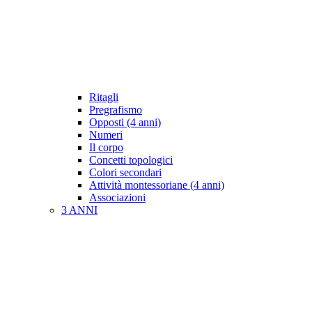
Ritagli
Pregrafismo
Opposti (4 anni)
Numeri
Il corpo
Concetti topologici
Colori secondari
Attività montessoriane (4 anni)
Associazioni
3 ANNI