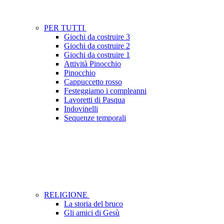
PER TUTTI
Giochi da costruire 3
Giochi da costruire 2
Giochi da costruire 1
Attività Pinocchio
Pinocchio
Cappuccetto rosso
Festeggiamo i compleanni
Lavoretti di Pasqua
Indovinelli
Sequenze temporali
RELIGIONE
La storia del bruco
Gli amici di Gesù