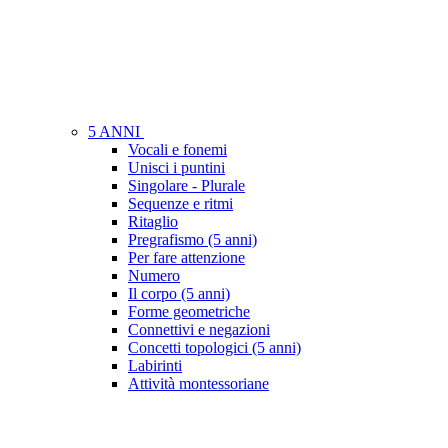
5 ANNI
Vocali e fonemi
Unisci i puntini
Singolare - Plurale
Sequenze e ritmi
Ritaglio
Pregrafismo (5 anni)
Per fare attenzione
Numero
Il corpo (5 anni)
Forme geometriche
Connettivi e negazioni
Concetti topologici (5 anni)
Labirinti
Attività montessoriane