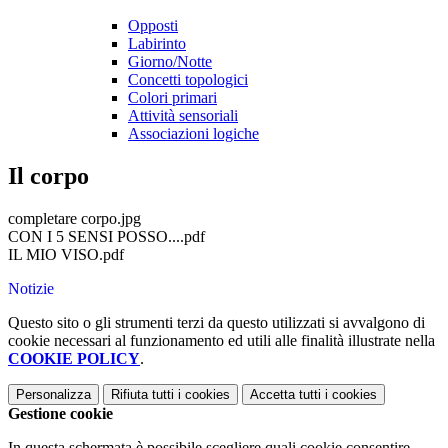
Opposti
Labirinto
Giorno/Notte
Concetti topologici
Colori primari
Attività sensoriali
Associazioni logiche
Il corpo
completare corpo.jpg
CON I 5 SENSI POSSO....pdf
IL MIO VISO.pdf
Notizie
Questo sito o gli strumenti terzi da questo utilizzati si avvalgono di
cookie necessari al funzionamento ed utili alle finalità illustrate nella
COOKIE POLICY
.
Personalizza
Rifiuta tutti
i cookies
Accetta tutti
i cookies
Gestione cookie
In questa schermata è possibile scegliere quali cookie consentire.