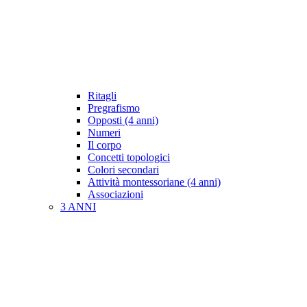
Ritagli
Pregrafismo
Opposti (4 anni)
Numeri
Il corpo
Concetti topologici
Colori secondari
Attività montessoriane (4 anni)
Associazioni
3 ANNI