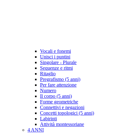
Vocali e fonemi
Unisci i puntini
Singolare - Plurale
Sequenze e ritmi
Ritaglio
Pregrafismo (5 anni)
Per fare attenzione
Numero
Il corpo (5 anni)
Forme geometriche
Connettivi e negazioni
Concetti topologici (5 anni)
Labirinti
Attività montessoriane
4 ANNI