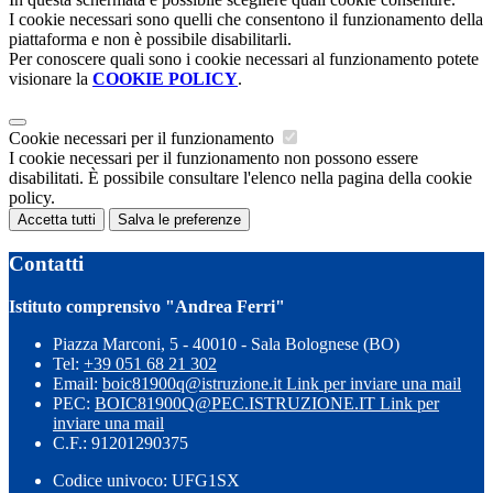
I cookie necessari sono quelli che consentono il funzionamento della
piattaforma e non è possibile disabilitarli.
Per conoscere quali sono i cookie necessari al funzionamento potete
visionare la
COOKIE POLICY
.
Cookie necessari per il funzionamento
I cookie necessari per il funzionamento non possono essere
disabilitati. È possibile consultare l'elenco nella pagina della cookie
policy.
Accetta tutti
Salva le preferenze
Contatti
Istituto comprensivo "Andrea Ferri"
Piazza Marconi, 5 - 40010 - Sala Bolognese (BO)
Tel:
+39 051 68 21 302
Email:
boic81900q@istruzione.it
Link per inviare una mail
PEC:
BOIC81900Q@PEC.ISTRUZIONE.IT
Link per
inviare una mail
C.F.: 91201290375
Codice univoco: UFG1SX