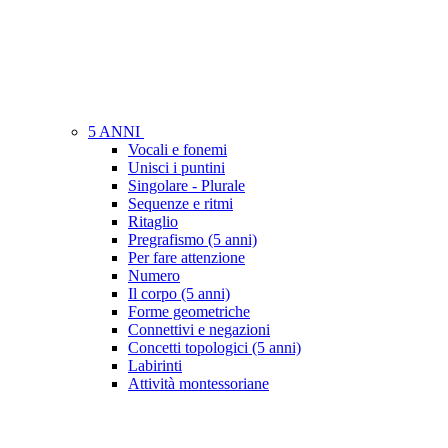
5 ANNI
Vocali e fonemi
Unisci i puntini
Singolare - Plurale
Sequenze e ritmi
Ritaglio
Pregrafismo (5 anni)
Per fare attenzione
Numero
Il corpo (5 anni)
Forme geometriche
Connettivi e negazioni
Concetti topologici (5 anni)
Labirinti
Attività montessoriane