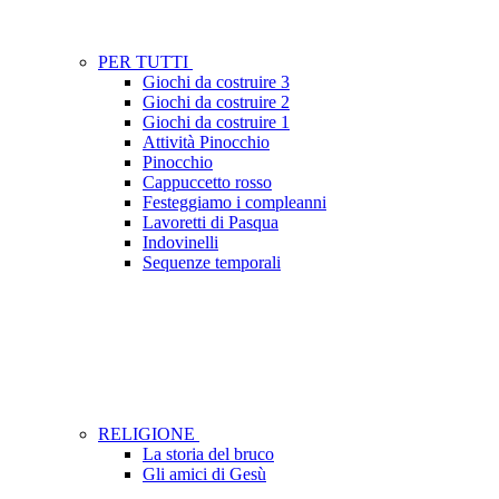
PER TUTTI
Giochi da costruire 3
Giochi da costruire 2
Giochi da costruire 1
Attività Pinocchio
Pinocchio
Cappuccetto rosso
Festeggiamo i compleanni
Lavoretti di Pasqua
Indovinelli
Sequenze temporali
RELIGIONE
La storia del bruco
Gli amici di Gesù