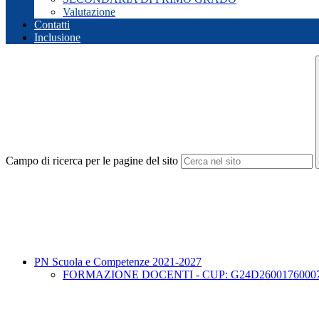
Valutazione
Contatti
Inclusione
Campo di ricerca per le pagine del sito
PN Scuola e Competenze 2021-2027
FORMAZIONE DOCENTI - CUP: G24D26001760007 -Prot. 95