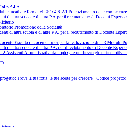
O4.6.A4.A
uli educativi e formativi ESO 4.6. A1 Potenziamento delle competenze d
nti di altra scuola e di altra P.A.per il reclutamento di Docenti Esperto
icitario
oratorio Promozione della Socialità
denti di altra scuola e di altre P.A. per il reclutamento di Docente Esp
i Docente Esperto e Docente Tutor per la realizzazione di n. 3 Moduli
nti di altra scuola e di altra P.A. per il reclutamento di Docente Espert
n. 2 Assistenti Amministrativi da impiegare per lo svolgimento di attivi
TO
tto: Trova la tua rotta, le tue scelte per crescere - Codice 
icitario