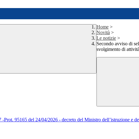
Home
>
Novità
>
Le notizie
>
Secondo avviso di sel
svolgimento di attivi
165 del 24/04/2026 - decreto del Ministro dell’istruzione e del 