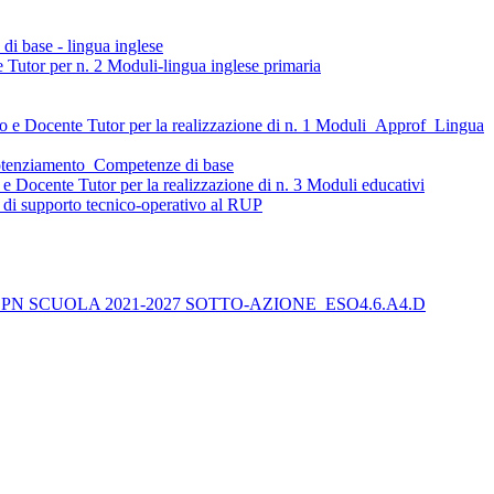
i base - lingua inglese
 e Tutor per n. 2 Moduli-lingua inglese primaria
erto e Docente Tutor per la realizzazione di n. 1 Moduli_Approf_Lingua
_Potenziamento_Competenze di base
o e Docente Tutor per la realizzazione di n. 3 Moduli educativi
tà di supporto tecnico-operativo al RUP
progetto: PN SCUOLA 2021-2027 SOTTO-AZIONE_ESO4.6.A4.D