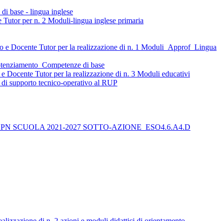
i base - lingua inglese
 e Tutor per n. 2 Moduli-lingua inglese primaria
erto e Docente Tutor per la realizzazione di n. 1 Moduli_Approf_Lingua
_Potenziamento_Competenze di base
o e Docente Tutor per la realizzazione di n. 3 Moduli educativi
tà di supporto tecnico-operativo al RUP
progetto: PN SCUOLA 2021-2027 SOTTO-AZIONE_ESO4.6.A4.D
alizzazione di n. 2 azioni e moduli didattici di orientamento