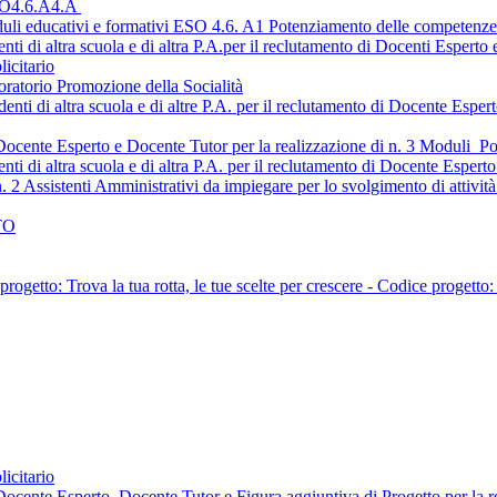
O4.6.A4.A
uli educativi e formativi ESO 4.6. A1 Potenziamento delle competenze d
nti di altra scuola e di altra P.A.per il reclutamento di Docenti Esperto
icitario
oratorio Promozione della Socialità
denti di altra scuola e di altre P.A. per il reclutamento di Docente Esp
i Docente Esperto e Docente Tutor per la realizzazione di n. 3 Moduli
nti di altra scuola e di altra P.A. per il reclutamento di Docente Espert
n. 2 Assistenti Amministrativi da impiegare per lo svolgimento di attivi
TO
tto: Trova la tua rotta, le tue scelte per crescere - Codice 
icitario
Docente Esperto, Docente Tutor e Figura aggiuntiva di Progetto per la re