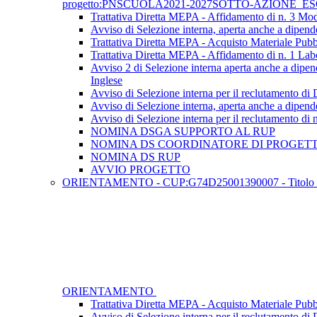
progetto:PNSCUOLA2021-2027SOTTO-AZIONE_ES
Trattativa Diretta MEPA - Affidamento di n. 3 Mod
Avviso di Selezione interna, aperta anche a dipende
Trattativa Diretta MEPA - Acquisto Materiale Pubbl
Trattativa Diretta MEPA - Affidamento di n. 1 Lab
Avviso 2 di Selezione interna aperta anche a dipen
Inglese
Avviso di Selezione interna per il reclutamento d
Avviso di Selezione interna, aperta anche a dipende
Avviso di Selezione interna per il reclutamento di 
NOMINA DSGA SUPPORTO AL RUP
NOMINA DS COORDINATORE DI PROGET
NOMINA DS RUP
AVVIO PROGETTO
ORIENTAMENTO - CUP:G74D25001390007 - Titolo proge
ORIENTAMENTO
Trattativa Diretta MEPA - Acquisto Materiale Pubbl
Avviso di Selezione interna per il reclutamento di 