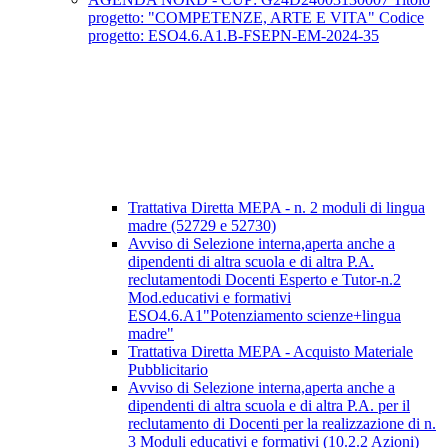
progetto: "COMPETENZE, ARTE E VITA" Codice
progetto: ESO4.6.A1.B-FSEPN-EM-2024-35
Trattativa Diretta MEPA - n. 2 moduli di lingua
madre (52729 e 52730)
Avviso di Selezione interna,aperta anche a
dipendenti di altra scuola e di altra P.A.
reclutamentodi Docenti Esperto e Tutor-n.2
Mod.educativi e formativi
ESO4.6.A1"Potenziamento scienze+lingua
madre"
Trattativa Diretta MEPA - Acquisto Materiale
Pubblicitario
Avviso di Selezione interna,aperta anche a
dipendenti di altra scuola e di altra P.A. per il
reclutamento di Docenti per la realizzazione di n.
3 Moduli educativi e formativi (10.2.2 Azioni)