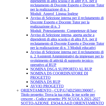
dipendenti di altra scuola e di altre P.A. per il
reclutamento di Docente Esperto e Docente Tutor
per la realizzazione di n. 1
Moduli_Approf_Lingua Inglese
Avviso di Selezione interna per il reclutamento di
Docente Esperto e Docente Tutor per la
realizzazione di n. 3
Moduli_Potenziamento_Competenze di base
Avviso di Selezione interna, aperta anche a
dipendenti di altra scuola e di altra P.A. per il
reclutamento di Docente Esperto e Docente Tutor
per la realizzazione di n. 3 Moduli educativi
Avviso di Selezione interna per il reclutamento di
n. 2 Assistenti Amministrativi da impiegare per lo
svolgimento di attività di supporto tecnico-
operativo al RUP
NOMINA DSGA SUPPORTO AL RUP
NOMINA DS COORDINATORE DI
PROGETTO
NOMINA DS RUP
AVVIO PROGETTO
ORIENTAMENTO - CUP:G74D25001390007 -
Titolo progetto: Trova la tua rotta, le tue scelte per
crescere - Codice progetto: PN SCUOLA 2021-2027
SOTTO-AZIONE_ESO4.6.A4.D ORIENTAMENTO