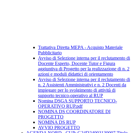
Trattativa Diretta MEPA - Acquisto Materiale
Pubblicitario
Avviso di Selezione interna per il reclutamento di
Docente Esperto, Docente Tutor e Figura
aggiuntiva di Progetto per la realizzazione di n. 2
azioni e moduli didattici di orientamento
Avviso di Selezione interna per il reclutamento di
n. 2 Assistenti Amministrativi e n. 2 Docenti da
impiegare per lo svolgimento di attività di
supporto tecnico-operativo al RUP
Nomina DSGA SUPPORTO TECNICO-
OPERATIVO RUP.pdf
NOMINA DS COORDINATORE DI
PROGETTO
NOMINA DS RUP
AVVIO PROGETTO
AGENDA NORD - CUP: G24D24003130007 Titolo