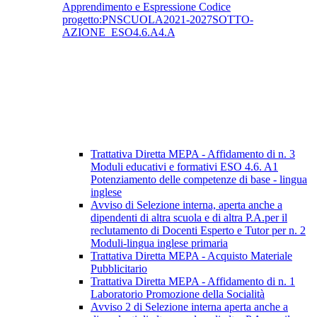
Apprendimento e Espressione Codice
progetto:PNSCUOLA2021-2027SOTTO-
AZIONE_ESO4.6.A4.A
Trattativa Diretta MEPA - Affidamento di n. 3
Moduli educativi e formativi ESO 4.6. A1
Potenziamento delle competenze di base - lingua
inglese
Avviso di Selezione interna, aperta anche a
dipendenti di altra scuola e di altra P.A.per il
reclutamento di Docenti Esperto e Tutor per n. 2
Moduli-lingua inglese primaria
Trattativa Diretta MEPA - Acquisto Materiale
Pubblicitario
Trattativa Diretta MEPA - Affidamento di n. 1
Laboratorio Promozione della Socialità
Avviso 2 di Selezione interna aperta anche a