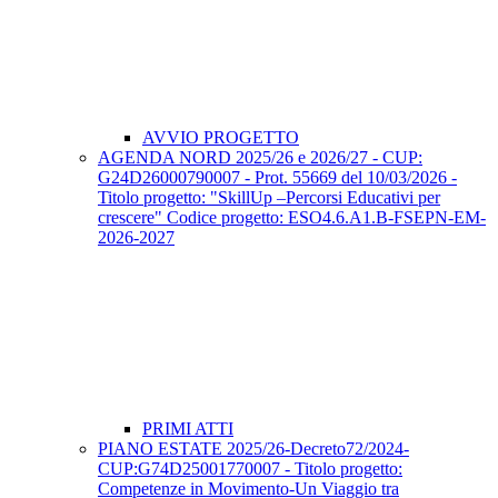
AVVIO PROGETTO
AGENDA NORD 2025/26 e 2026/27 - CUP:
G24D26000790007 - Prot. 55669 del 10/03/2026 -
Titolo progetto: "SkillUp –Percorsi Educativi per
crescere" Codice progetto: ESO4.6.A1.B-FSEPN-EM-
2026-2027
PRIMI ATTI
PIANO ESTATE 2025/26-Decreto72/2024-
CUP:G74D25001770007 - Titolo progetto:
Competenze in Movimento-Un Viaggio tra