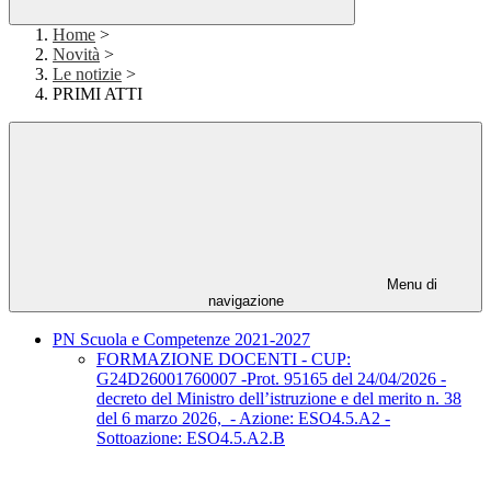
Home
>
Novità
>
Le notizie
>
PRIMI ATTI
Menu di
navigazione
PN Scuola e Competenze 2021-2027
FORMAZIONE DOCENTI - CUP:
G24D26001760007 -Prot. 95165 del 24/04/2026 -
decreto del Ministro dell’istruzione e del merito n. 38
del 6 marzo 2026, - Azione: ESO4.5.A2 -
Sottoazione: ESO4.5.A2.B