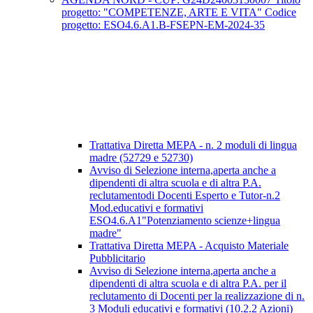
progetto: "COMPETENZE, ARTE E VITA" Codice
progetto: ESO4.6.A1.B-FSEPN-EM-2024-35
Trattativa Diretta MEPA - n. 2 moduli di lingua
madre (52729 e 52730)
Avviso di Selezione interna,aperta anche a
dipendenti di altra scuola e di altra P.A.
reclutamentodi Docenti Esperto e Tutor-n.2
Mod.educativi e formativi
ESO4.6.A1"Potenziamento scienze+lingua
madre"
Trattativa Diretta MEPA - Acquisto Materiale
Pubblicitario
Avviso di Selezione interna,aperta anche a
dipendenti di altra scuola e di altra P.A. per il
reclutamento di Docenti per la realizzazione di n.
3 Moduli educativi e formativi (10.2.2 Azioni)