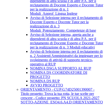
dipendenti di altra scuola e di altre P.A. per il
reclutamento di Docente Esperto e Docente Tutor
per la realizzazione di n. 1
Moduli_Approf_Lingua Inglese
Avviso di Selezione interna per il reclutamento di
Docente Esperto e Docente Tutor per la
realizzazione di n. 3
Moduli_Potenziamento_Competenze di base
Avviso di Selezione interna, aperta anche a
dipendenti di altra scuola e di altra P.A. per il
reclutamento di Docente Esperto e Docente Tutor
per la realizzazione di n. 3 Moduli educativi
Avviso di Selezione interna per il reclutamento di
n. 2 Assistenti Amministrativi da impiegare per lo
svolgimento di attività di supporto tecnico-
operativo al RUP
NOMINA DSGA SUPPORTO AL RUP
NOMINA DS COORDINATORE DI
PROGETTO
NOMINA DS RUP
AVVIO PROGETTO
ORIENTAMENTO - CUP:G74D25001390007 -
Titolo progetto: Trova la tua rotta, le tue scelte per
crescere - Codice progetto: PN SCUOLA 2021-2027
SOTTO-AZIONE_ESO4.6.A4.D ORIENTAMENTO