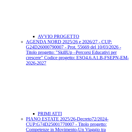
AVVIO PROGETTO
AGENDA NORD 2025/26 e 2026/27 - CUP:
G24D26000790007 - Prot. 55669 del 10/03/2026 -
Titolo progetto: "SkillUp –Percorsi Educativi per
crescere" Codice progetto: ESO4.6.A1.B-FSEPN-EM-
2026-2027
PRIMI ATTI
PIANO ESTATE 2025/26-Decreto72/2024-
CUP:G74D25001770007 - Titolo progetto:
Competenze in Movimento-Un Viaggio tra