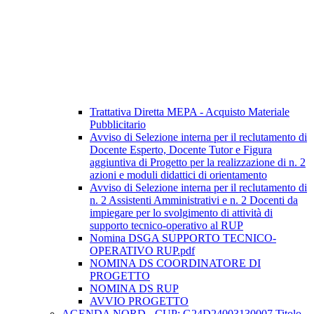
Trattativa Diretta MEPA - Acquisto Materiale
Pubblicitario
Avviso di Selezione interna per il reclutamento di
Docente Esperto, Docente Tutor e Figura
aggiuntiva di Progetto per la realizzazione di n. 2
azioni e moduli didattici di orientamento
Avviso di Selezione interna per il reclutamento di
n. 2 Assistenti Amministrativi e n. 2 Docenti da
impiegare per lo svolgimento di attività di
supporto tecnico-operativo al RUP
Nomina DSGA SUPPORTO TECNICO-
OPERATIVO RUP.pdf
NOMINA DS COORDINATORE DI
PROGETTO
NOMINA DS RUP
AVVIO PROGETTO
AGENDA NORD - CUP: G24D24003130007 Titolo