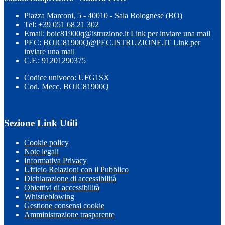
Piazza Marconi, 5 - 40010 - Sala Bolognese (BO)
Tel:
+39 051 68 21 302
Email:
boic81900q@istruzione.it
Link per inviare una mail
PEC:
BOIC81900Q@PEC.ISTRUZIONE.IT
Link per
inviare una mail
C.F.: 91201290375
Codice univoco: UFG1SX
Cod. Mecc. BOIC81900Q
Sezione Link Utili
Cookie policy
Note legali
Informativa Privacy
Ufficio Relazioni con il Pubblico
Dichiarazione di accessibilità
Obiettivi di accessibilità
Whistleblowing
Gestione consensi cookie
Amministrazione trasparente