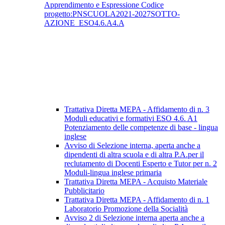
Apprendimento e Espressione Codice
progetto:PNSCUOLA2021-2027SOTTO-
AZIONE_ESO4.6.A4.A
Trattativa Diretta MEPA - Affidamento di n. 3
Moduli educativi e formativi ESO 4.6. A1
Potenziamento delle competenze di base - lingua
inglese
Avviso di Selezione interna, aperta anche a
dipendenti di altra scuola e di altra P.A.per il
reclutamento di Docenti Esperto e Tutor per n. 2
Moduli-lingua inglese primaria
Trattativa Diretta MEPA - Acquisto Materiale
Pubblicitario
Trattativa Diretta MEPA - Affidamento di n. 1
Laboratorio Promozione della Socialità
Avviso 2 di Selezione interna aperta anche a