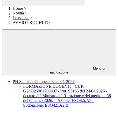
Home
>
Novità
>
Le notizie
>
AVVIO PROGETTO
Menu di
navigazione
PN Scuola e Competenze 2021-2027
FORMAZIONE DOCENTI - CUP:
G24D26001760007 -Prot. 95165 del 24/04/2026 -
decreto del Ministro dell’istruzione e del merito n. 38
del 6 marzo 2026, - Azione: ESO4.5.A2 -
Sottoazione: ESO4.5.A2.B