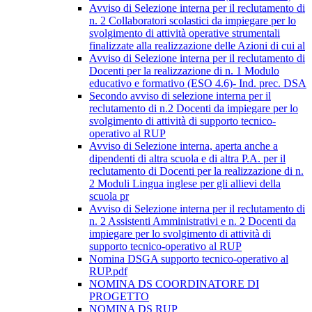
Avviso di Selezione interna per il reclutamento di
n. 2 Collaboratori scolastici da impiegare per lo
svolgimento di attività operative strumentali
finalizzate alla realizzazione delle Azioni di cui al
Avviso di Selezione interna per il reclutamento di
Docenti per la realizzazione di n. 1 Modulo
educativo e formativo (ESO 4.6)- Ind. prec. DSA
Secondo avviso di selezione interna per il
reclutamento di n.2 Docenti da impiegare per lo
svolgimento di attività di supporto tecnico-
operativo al RUP
Avviso di Selezione interna, aperta anche a
dipendenti di altra scuola e di altra P.A. per il
reclutamento di Docenti per la realizzazione di n.
2 Moduli Lingua inglese per gli allievi della
scuola pr
Avviso di Selezione interna per il reclutamento di
n. 2 Assistenti Amministrativi e n. 2 Docenti da
impiegare per lo svolgimento di attività di
supporto tecnico-operativo al RUP
Nomina DSGA supporto tecnico-operativo al
RUP.pdf
NOMINA DS COORDINATORE DI
PROGETTO
NOMINA DS RUP