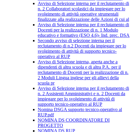
Avviso di Selezione interna per il reclutamento di
n. 2 Collaboratori scolastici da impiegare per lo
svolgimento di attività operative strumentali
finalizzate alla realizzazione delle Azioni di cui al
Avviso di Selezione interna per il reclutamento di
Docenti per la realizzazione di n. 1 Modulo
educativo e formativo (ESO 4.6)- Ind. prec. DSA
Secondo avviso di selezione interna per il
reclutamento di n.2 Docenti da impiegare per lo
svolgimento di attività di supporto tecnico-
operativo al RUP
Avviso di Selezione interna, aperta anche a
dipendenti di altra scuola e di altra P.A. per il
reclutamento di Docenti per la realizzazione di n.
2 Moduli Lingua inglese per gli allievi della
scuola pr
Avviso di Selezione interna per il reclutamento di
n. 2 Assistenti Amministrativi e n. 2 Docenti da
impiegare per lo svolgimento di attività di
supporto tecnico-operativo al RUP
Nomina DSGA supporto tecnico-operativo al
RUP.pdf
NOMINA DS COORDINATORE DI
PROGETTO
NOMINA DS RUP