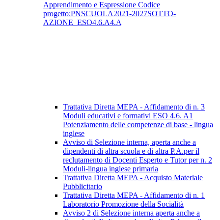
Apprendimento e Espressione Codice
progetto:PNSCUOLA2021-2027SOTTO-
AZIONE_ESO4.6.A4.A
Trattativa Diretta MEPA - Affidamento di n. 3
Moduli educativi e formativi ESO 4.6. A1
Potenziamento delle competenze di base - lingua
inglese
Avviso di Selezione interna, aperta anche a
dipendenti di altra scuola e di altra P.A.per il
reclutamento di Docenti Esperto e Tutor per n. 2
Moduli-lingua inglese primaria
Trattativa Diretta MEPA - Acquisto Materiale
Pubblicitario
Trattativa Diretta MEPA - Affidamento di n. 1
Laboratorio Promozione della Socialità
Avviso 2 di Selezione interna aperta anche a