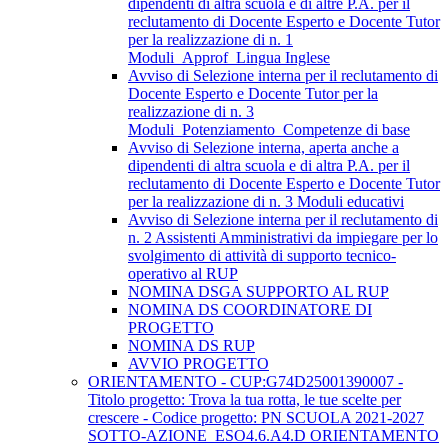
dipendenti di altra scuola e di altre P.A. per il
reclutamento di Docente Esperto e Docente Tutor
per la realizzazione di n. 1
Moduli_Approf_Lingua Inglese
Avviso di Selezione interna per il reclutamento di
Docente Esperto e Docente Tutor per la
realizzazione di n. 3
Moduli_Potenziamento_Competenze di base
Avviso di Selezione interna, aperta anche a
dipendenti di altra scuola e di altra P.A. per il
reclutamento di Docente Esperto e Docente Tutor
per la realizzazione di n. 3 Moduli educativi
Avviso di Selezione interna per il reclutamento di
n. 2 Assistenti Amministrativi da impiegare per lo
svolgimento di attività di supporto tecnico-
operativo al RUP
NOMINA DSGA SUPPORTO AL RUP
NOMINA DS COORDINATORE DI
PROGETTO
NOMINA DS RUP
AVVIO PROGETTO
ORIENTAMENTO - CUP:G74D25001390007 -
Titolo progetto: Trova la tua rotta, le tue scelte per
crescere - Codice progetto: PN SCUOLA 2021-2027
SOTTO-AZIONE_ESO4.6.A4.D ORIENTAMENTO