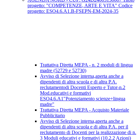
progetto: "COMPETENZE, ARTE E VITA" Codice
progetto: ESO4.6.A1.B-FSEPN-EM-2024-35
Trattativa Diretta MEPA - n. 2 moduli di lingua
madre (52729 e 52730)
Avviso di Selezione interna,aperta anche a
dipendenti di altra scuola e di altra P.A.
reclutamentodi Docenti Esperto e Tutor-n.2
Mod.educativi e formativi
ESO4.6.A1"Potenziamento scienze+lingua
madre"
Trattativa Diretta MEPA - Acquisto Materiale
Pubblicitario
Avviso di Selezione interna,aperta anche a
dipendenti di altra scuola e di altra P.A. per il
reclutamento di Docenti per la realizzazione di n.
3 Moduli educativi e formativi (10.2.2 Azioni)