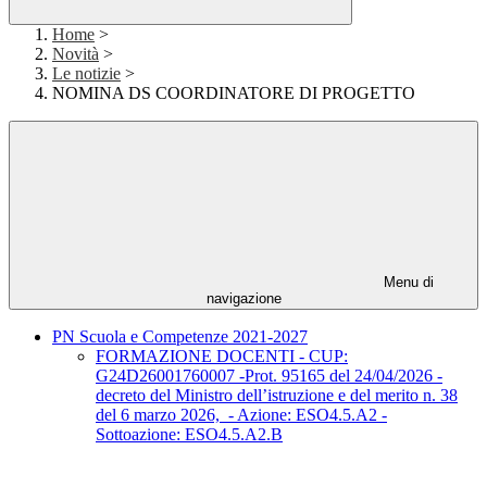
Home
>
Novità
>
Le notizie
>
NOMINA DS COORDINATORE DI PROGETTO
Menu di
navigazione
PN Scuola e Competenze 2021-2027
FORMAZIONE DOCENTI - CUP:
G24D26001760007 -Prot. 95165 del 24/04/2026 -
decreto del Ministro dell’istruzione e del merito n. 38
del 6 marzo 2026, - Azione: ESO4.5.A2 -
Sottoazione: ESO4.5.A2.B