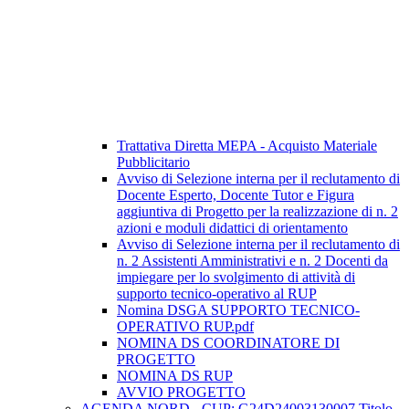
Trattativa Diretta MEPA - Acquisto Materiale
Pubblicitario
Avviso di Selezione interna per il reclutamento di
Docente Esperto, Docente Tutor e Figura
aggiuntiva di Progetto per la realizzazione di n. 2
azioni e moduli didattici di orientamento
Avviso di Selezione interna per il reclutamento di
n. 2 Assistenti Amministrativi e n. 2 Docenti da
impiegare per lo svolgimento di attività di
supporto tecnico-operativo al RUP
Nomina DSGA SUPPORTO TECNICO-
OPERATIVO RUP.pdf
NOMINA DS COORDINATORE DI
PROGETTO
NOMINA DS RUP
AVVIO PROGETTO
AGENDA NORD - CUP: G24D24003130007 Titolo