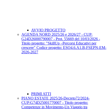
AVVIO PROGETTO
AGENDA NORD 2025/26 e 2026/27 - CUP:
G24D26000790007 - Prot. 55669 del 10/03/2026 -
Titolo progetto: "SkillUp –Percorsi Educativi per
crescere" Codice progetto: ESO4.6.A1.B-FSEPN-EM-
2026-2027
PRIMI ATTI
PIANO ESTATE 2025/26-Decreto72/2024-
CUP:G74D25001770007 - Titolo progetto:
Competenze in Movimento-Un Viaggio tra