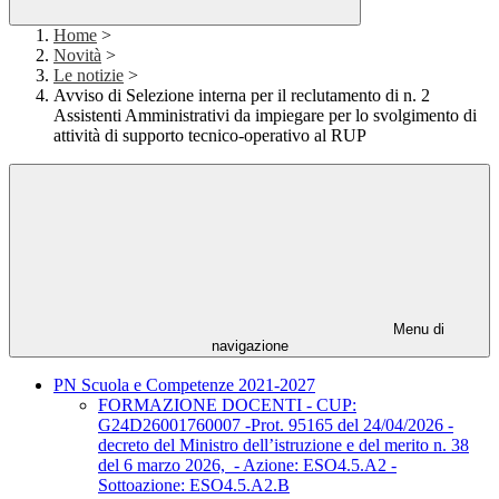
Home
>
Novità
>
Le notizie
>
Avviso di Selezione interna per il reclutamento di n. 2
Assistenti Amministrativi da impiegare per lo svolgimento di
attività di supporto tecnico-operativo al RUP
Menu di
navigazione
PN Scuola e Competenze 2021-2027
FORMAZIONE DOCENTI - CUP:
G24D26001760007 -Prot. 95165 del 24/04/2026 -
decreto del Ministro dell’istruzione e del merito n. 38
del 6 marzo 2026, - Azione: ESO4.5.A2 -
Sottoazione: ESO4.5.A2.B