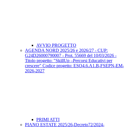
AVVIO PROGETTO
AGENDA NORD 2025/26 e 2026/27 - CUP:
G24D26000790007 - Prot. 55669 del 10/03/2026 -
Titolo progetto: "SkillUp –Percorsi Educativi per
crescere" Codice progetto: ESO4.6.A1.B-FSEPN-EM-
2026-2027
PRIMI ATTI
PIANO ESTATE 2025/26-Decreto72/2024-