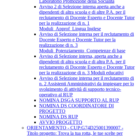
Laboratorio Promozione della Socialità
Avviso 2 di Selezione interna aperta anche a
dipendenti di altra scuola e di altre P.A. per il
reclutamento di Docente Esperto e Docente Tutor
per la realizzazione di n. 1
Moduli_Approf_Lingua Inglese
Avviso di Selezione interna per il reclutamento di
Docente Esperto e Docente Tutor per la
realizzazione di n. 3
Moduli_Potenziamento_Competenze di base
Avviso di Selezione interna, aperta anche a
dipendenti di altra scuola e di altra P.A. per il
reclutamento di Docente Esperto e Docente Tutor
per la realizzazione di n. 3 Moduli educativi
Avviso di Selezione interna per il reclutamento di
n. 2 Assistenti Amministrativi da impiegare per lo
svolgimento di attività di supporto tecnico-
operativo al RUP
NOMINA DSGA SUPPORTO AL RUP
NOMINA DS COORDINATORE DI
PROGETTO
NOMINA DS RUP
AVVIO PROGETTO
ORIENTAMENTO - CUP:G74D25001390007 -
Titolo progetto: Trova la tua rotta, le tue scelte per