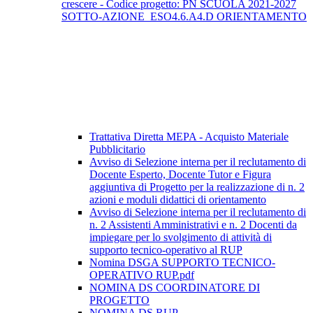
crescere - Codice progetto: PN SCUOLA 2021-2027
SOTTO-AZIONE_ESO4.6.A4.D ORIENTAMENTO
Trattativa Diretta MEPA - Acquisto Materiale
Pubblicitario
Avviso di Selezione interna per il reclutamento di
Docente Esperto, Docente Tutor e Figura
aggiuntiva di Progetto per la realizzazione di n. 2
azioni e moduli didattici di orientamento
Avviso di Selezione interna per il reclutamento di
n. 2 Assistenti Amministrativi e n. 2 Docenti da
impiegare per lo svolgimento di attività di
supporto tecnico-operativo al RUP
Nomina DSGA SUPPORTO TECNICO-
OPERATIVO RUP.pdf
NOMINA DS COORDINATORE DI
PROGETTO
NOMINA DS RUP