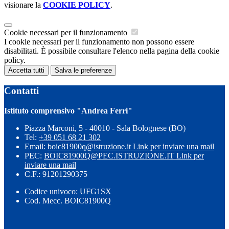
visionare la
COOKIE POLICY
.
Cookie necessari per il funzionamento
I cookie necessari per il funzionamento non possono essere
disabilitati. È possibile consultare l'elenco nella pagina della cookie
policy.
Accetta tutti
Salva le preferenze
Contatti
Istituto comprensivo "Andrea Ferri"
Piazza Marconi, 5 - 40010 - Sala Bolognese (BO)
Tel:
+39 051 68 21 302
Email:
boic81900q@istruzione.it
Link per inviare una mail
PEC:
BOIC81900Q@PEC.ISTRUZIONE.IT
Link per
inviare una mail
C.F.: 91201290375
Codice univoco: UFG1SX
Cod. Mecc. BOIC81900Q