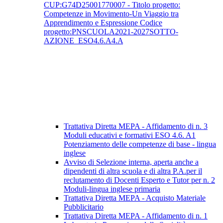
CUP:G74D25001770007 - Titolo progetto:
Competenze in Movimento-Un Viaggio tra
Apprendimento e Espressione Codice
progetto:PNSCUOLA2021-2027SOTTO-
AZIONE_ESO4.6.A4.A
Trattativa Diretta MEPA - Affidamento di n. 3
Moduli educativi e formativi ESO 4.6. A1
Potenziamento delle competenze di base - lingua
inglese
Avviso di Selezione interna, aperta anche a
dipendenti di altra scuola e di altra P.A.per il
reclutamento di Docenti Esperto e Tutor per n. 2
Moduli-lingua inglese primaria
Trattativa Diretta MEPA - Acquisto Materiale
Pubblicitario
Trattativa Diretta MEPA - Affidamento di n. 1