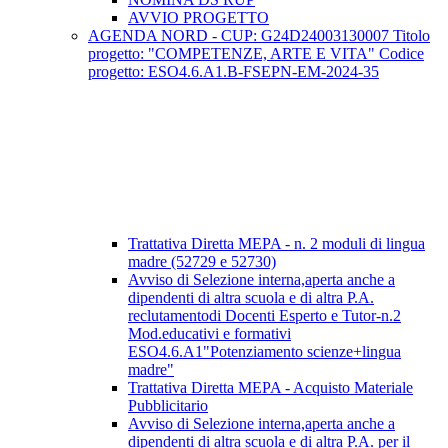
AVVIO PROGETTO
AGENDA NORD - CUP: G24D24003130007 Titolo
progetto: "COMPETENZE, ARTE E VITA" Codice
progetto: ESO4.6.A1.B-FSEPN-EM-2024-35
Trattativa Diretta MEPA - n. 2 moduli di lingua
madre (52729 e 52730)
Avviso di Selezione interna,aperta anche a
dipendenti di altra scuola e di altra P.A.
reclutamentodi Docenti Esperto e Tutor-n.2
Mod.educativi e formativi
ESO4.6.A1"Potenziamento scienze+lingua
madre"
Trattativa Diretta MEPA - Acquisto Materiale
Pubblicitario
Avviso di Selezione interna,aperta anche a
dipendenti di altra scuola e di altra P.A. per il