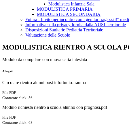
Modulistica Infanzia Sala
MODULISTICA PRIMARIA
MODULISTICA SECONDARIA
Futura - Invito per incontro con i genitori ragazzi 3° med
Informativa sulla privacy fornita dalla AUSL territoriale
Disposizioni Sanitarie Pediatria Territoriale
Valutazione delle Scuole
MODULISTICA RIENTRO A SCUOLA P
Modulo da compilare con nuova carta intestata
Allegati
Circolare rientro alunni post infortunio-trauma
File PDF
Contatore click: 56
Modulo richiesta rientro a scuola alunno con prognosi.pdf
File PDF
Contatore click: 68