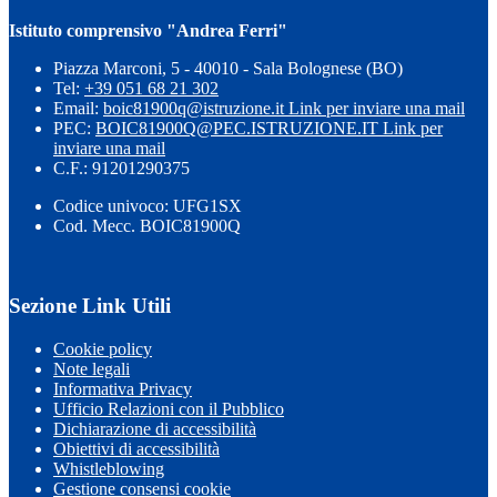
Istituto comprensivo "Andrea Ferri"
Piazza Marconi, 5 - 40010 - Sala Bolognese (BO)
Tel:
+39 051 68 21 302
Email:
boic81900q@istruzione.it
Link per inviare una mail
PEC:
BOIC81900Q@PEC.ISTRUZIONE.IT
Link per
inviare una mail
C.F.: 91201290375
Codice univoco: UFG1SX
Cod. Mecc. BOIC81900Q
Sezione Link Utili
Cookie policy
Note legali
Informativa Privacy
Ufficio Relazioni con il Pubblico
Dichiarazione di accessibilità
Obiettivi di accessibilità
Whistleblowing
Gestione consensi cookie