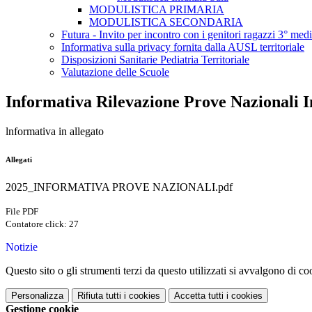
MODULISTICA PRIMARIA
MODULISTICA SECONDARIA
Futura - Invito per incontro con i genitori ragazzi 3° med
Informativa sulla privacy fornita dalla AUSL territoriale
Disposizioni Sanitarie Pediatria Territoriale
Valutazione delle Scuole
Informativa Rilevazione Prove Nazionali I
lnformativa in allegato
Allegati
2025_INFORMATIVA PROVE NAZIONALI.pdf
File PDF
Contatore click: 27
Notizie
Questo sito o gli strumenti terzi da questo utilizzati si avvalgono di coo
Personalizza
Rifiuta tutti
i cookies
Accetta tutti
i cookies
Gestione cookie