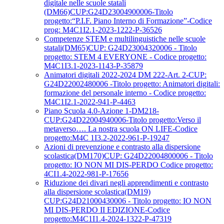
digitale nelle scuole statali
(DM66)CUP:G24D23004900006-Titolo
progetto:“P.I.F. Piano Interno di Formazione”-Codice
prog: M4C1I2.1-2023-1222-P-36526
Competenze STEM e multilinguistiche nelle scuole
statali(DM65)CUP: G24D23004320006 - Titolo
progetto: STEM 4 EVERYONE - Codice progetto:
M4C1I3.1-2023-1143-P-35879
Animatori digitali 2022-2024 DM 222-Art. 2-CUP:
G24D22002480006 -Titolo progetto: Animatori digitali:
formazione del personale interno - Codice progetto:
M4C1I2.1-2022-941-P-4463
Piano Scuola 4.0-Azione 1-DM218-
CUP:G24D22004940006-Titolo progetto:Verso il
metaverso…. La nostra scuola ON LIFE-Codice
progetto:M4C 1I3.2-2022-961-P-19247
Azioni di prevenzione e contrasto alla dispersione
scolastica(DM170)CUP: G24D22004800006 - Titolo
progetto: IO NON MI DIS-PERDO Codice progetto:
4CI1.4-2022-981-P-17656
Riduzione dei divari negli apprendimenti e contrasto
alla dispersione scolastica(DM19)
CUP:G24D21000430006 - Titolo progetto: IO NON
MI DIS-PERDO II EDIZIONE-Codice
progetto:M4C1I1.4-2024-1322-P-47319