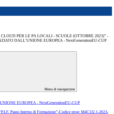
 CLOUD PER LE PA LOCALI - SCUOLE (OTTOBRE 2023)” -
ZIATO DALL’UNIONE EUROPEA - NextGenerationEU-CUP
Menu di navigazione
UNIONE EUROPEA - NextGenerationEU-CUP
:“P.I.F. Piano Interno di Formazione”-Codice prog: M4C1I2.1-2023-