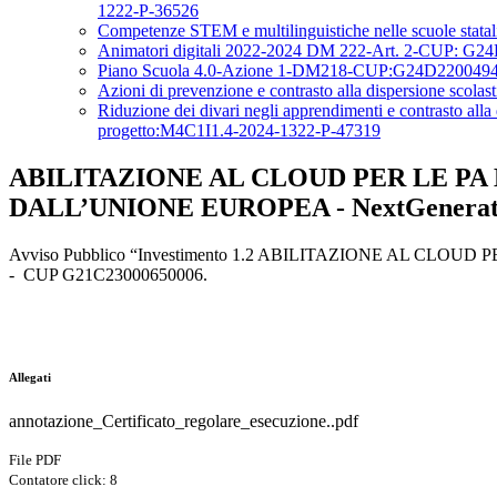
1222-P-36526
Competenze STEM e multilinguistiche nelle scuole s
Animatori digitali 2022-2024 DM 222-Art. 2-CUP: G24D2
Piano Scuola 4.0-Azione 1-DM218-CUP:G24D2200494000
Azioni di prevenzione e contrasto alla dispersione 
Riduzione dei divari negli apprendimenti e contrast
progetto:M4C1I1.4-2024-1322-P-47319
ABILITAZIONE AL CLOUD PER LE PA 
DALL’UNIONE EUROPEA - NextGenerat
Avviso Pubblico “Investimento 1.2 ABILITAZIONE AL CLO
- CUP G21C23000650006.
Allegati
annotazione_Certificato_regolare_esecuzione..pdf
File PDF
Contatore click: 8