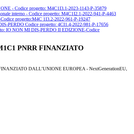
YONE - Codice progetto: M4C1I3.1-2023-1143-P-35879
sonale interno - Codice progetto: M4C1I2.1-2022-941-P-4463
-Codice progetto:M4C 1I3.2-2022-961-P-19247
I DIS-PERDO Codice progetto: 4CI1.4-2022-981-P-17656
progetto: IO NON MI DIS-PERDO II EDIZIONE-Codice
 M1C1 PNRR FINANZIATO
RR FINANZIATO DALL’UNIONE EUROPEA - NextGenerationEU,