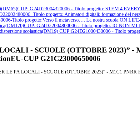
tatali(DM65)CUP: G24D23004320006 - Titolo progetto: STEM 4 EVER
2002480006 -Titolo progetto: Animatori digitali: formazione del per
6-Titolo progetto:Verso il metaverso…. La nostra scuola ON LIFE
scolastica(DM170)CUP: G24D22004800006 - Titolo progetto: IO NON M
o alla dispersione scolastica(DM19) CUP:G24D21000430006 - Titolo 
LOCALI - SCUOLE (OTTOBRE 2023)” -
ionEU-CUP G21C23000650006
UD PER LE PA LOCALI - SCUOLE (OTTOBRE 2023)” - M1C1 PN