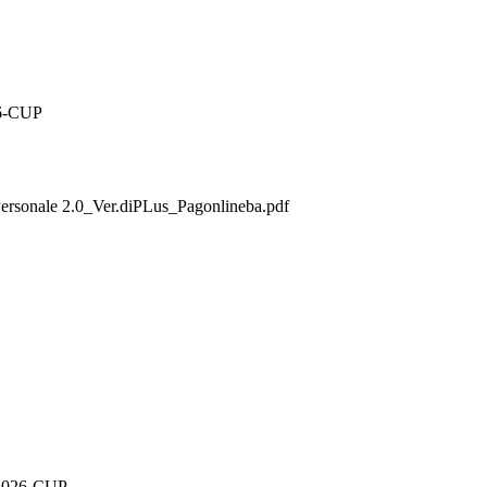
6-CUP
onale 2.0_Ver.diPLus_Pagonlineba.pdf
2026-CUP