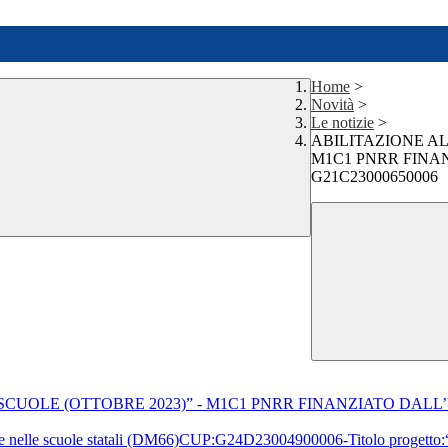
Home
>
Novità
>
Le notizie
>
ABILITAZIONE AL
M1C1 PNRR FINAN
G21C23000650006
SCUOLE (OTTOBRE 2023)” - M1C1 PNRR FINANZIATO DALL’
itale nelle scuole statali (DM66)CUP:G24D23004900006-Titolo progetto