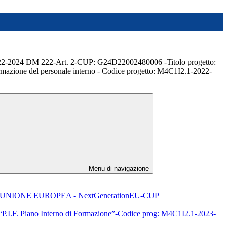
2022-2024 DM 222-Art. 2-CUP: G24D22002480006 -Titolo progetto:
ormazione del personale interno - Codice progetto: M4C1I2.1-2022-
Menu di navigazione
UNIONE EUROPEA - NextGenerationEU-CUP
:“P.I.F. Piano Interno di Formazione”-Codice prog: M4C1I2.1-2023-