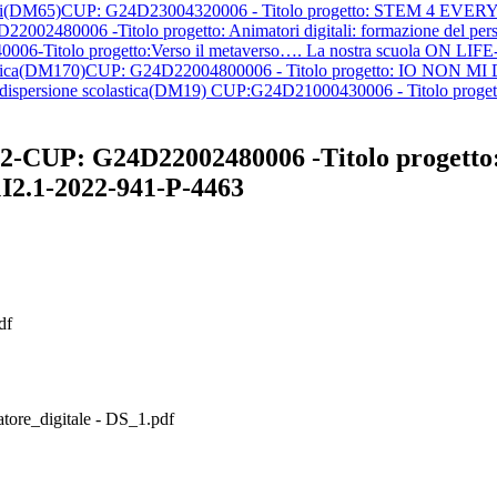
tatali(DM65)CUP: G24D23004320006 - Titolo progetto: STEM 4 EVER
2002480006 -Titolo progetto: Animatori digitali: formazione del per
6-Titolo progetto:Verso il metaverso…. La nostra scuola ON LIFE
scolastica(DM170)CUP: G24D22004800006 - Titolo progetto: IO NON M
o alla dispersione scolastica(DM19) CUP:G24D21000430006 - Titolo 
 2-CUP: G24D22002480006 -Titolo progetto: 
1I2.1-2022-941-P-4463
df
tore_digitale - DS_1.pdf