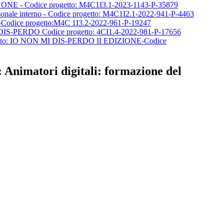
YONE - Codice progetto: M4C1I3.1-2023-1143-P-35879
sonale interno - Codice progetto: M4C1I2.1-2022-941-P-4463
-Codice progetto:M4C 1I3.2-2022-961-P-19247
I DIS-PERDO Codice progetto: 4CI1.4-2022-981-P-17656
progetto: IO NON MI DIS-PERDO II EDIZIONE-Codice
Animatori digitali: formazione del