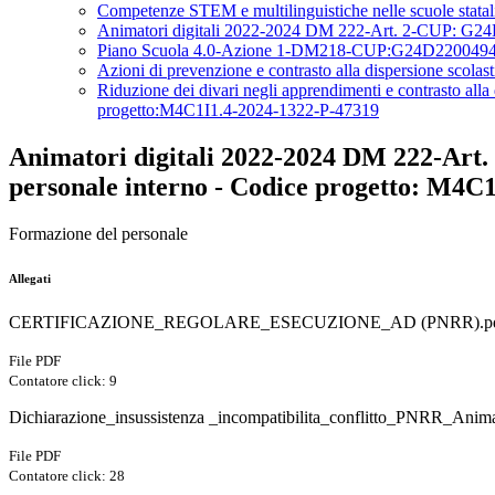
Competenze STEM e multilinguistiche nelle scuole s
Animatori digitali 2022-2024 DM 222-Art. 2-CUP: G24D2
Piano Scuola 4.0-Azione 1-DM218-CUP:G24D2200494000
Azioni di prevenzione e contrasto alla dispersione 
Riduzione dei divari negli apprendimenti e contrast
progetto:M4C1I1.4-2024-1322-P-47319
Animatori digitali 2022-2024 DM 222-Art.
personale interno - Codice progetto: M4C
Formazione del personale
Allegati
CERTIFICAZIONE_REGOLARE_ESECUZIONE_AD (PNRR).p
File PDF
Contatore click: 9
Dichiarazione_insussistenza _incompatibilita_conflitto_PNRR_Anima
File PDF
Contatore click: 28