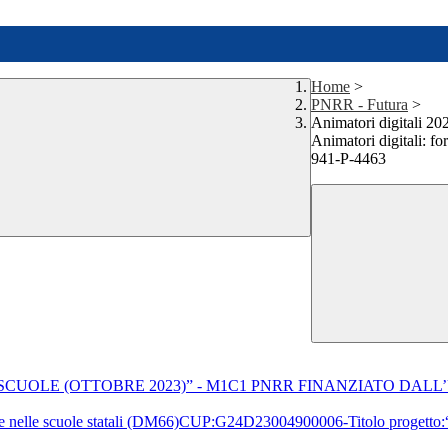
Home
>
PNRR - Futura
>
Animatori digitali 
Animatori digitali: f
941-P-4463
SCUOLE (OTTOBRE 2023)” - M1C1 PNRR FINANZIATO DALL’
itale nelle scuole statali (DM66)CUP:G24D23004900006-Titolo progetto