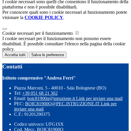
I cookie necessari sono quelli che consentono il funzionamento della
piattaforma e non è possibile disabilitarli.
Per conoscere quali sono i cookie necessari al funzionamento potete
visionare la
COOKIE POLICY
.
Cookie necessari per il funzionamento
I cookie necessari per il funzionamento non possono essere
disabilitati. È possibile consultare l'elenco nella pagina della cookie
policy.
Accetta tutti
Salva le preferenze
Contatti
Istituto comprensivo "Andrea Ferri"
Piazza Marconi, 5 - 40010 - Sala Bolognese (BO)
Tel:
+39 051 68 21 302
Email:
boic81900q@istruzione.it
Link per inviare una mail
PEC:
BOIC81900Q@PEC.ISTRUZIONE.IT
Link per
inviare una mail
C.F.: 91201290375
Codice univoco: UFG1SX
Cod. Mecc. BOIC81900Q