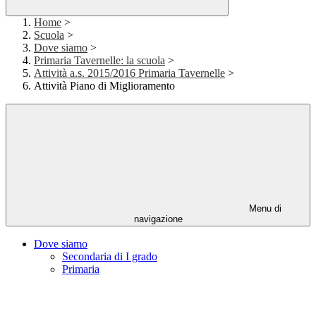
Home
>
Scuola
>
Dove siamo
>
Primaria Tavernelle: la scuola
>
Attività a.s. 2015/2016 Primaria Tavernelle
>
Attività Piano di Miglioramento
Menu di
navigazione
Dove siamo
Secondaria di I grado
Primaria