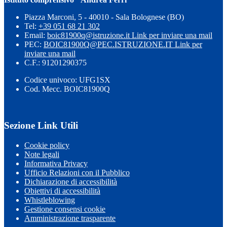
Piazza Marconi, 5 - 40010 - Sala Bolognese (BO)
Tel:
+39 051 68 21 302
Email:
boic81900q@istruzione.it
Link per inviare una mail
PEC:
BOIC81900Q@PEC.ISTRUZIONE.IT
Link per
inviare una mail
C.F.: 91201290375
Codice univoco: UFG1SX
Cod. Mecc. BOIC81900Q
Sezione Link Utili
Cookie policy
Note legali
Informativa Privacy
Ufficio Relazioni con il Pubblico
Dichiarazione di accessibilità
Obiettivi di accessibilità
Whistleblowing
Gestione consensi cookie
Amministrazione trasparente