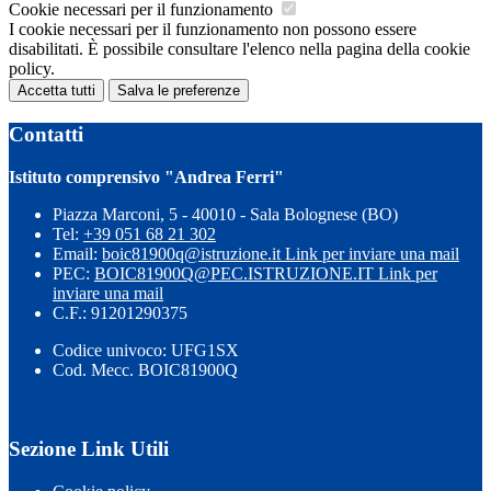
Cookie necessari per il funzionamento
I cookie necessari per il funzionamento non possono essere
disabilitati. È possibile consultare l'elenco nella pagina della cookie
policy.
Accetta tutti
Salva le preferenze
Contatti
Istituto comprensivo "Andrea Ferri"
Piazza Marconi, 5 - 40010 - Sala Bolognese (BO)
Tel:
+39 051 68 21 302
Email:
boic81900q@istruzione.it
Link per inviare una mail
PEC:
BOIC81900Q@PEC.ISTRUZIONE.IT
Link per
inviare una mail
C.F.: 91201290375
Codice univoco: UFG1SX
Cod. Mecc. BOIC81900Q
Sezione Link Utili