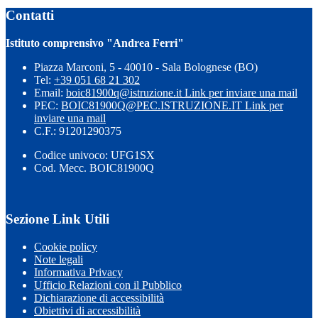
Contatti
Istituto comprensivo "Andrea Ferri"
Piazza Marconi, 5 - 40010 - Sala Bolognese (BO)
Tel:
+39 051 68 21 302
Email:
boic81900q@istruzione.it
Link per inviare una mail
PEC:
BOIC81900Q@PEC.ISTRUZIONE.IT
Link per
inviare una mail
C.F.: 91201290375
Codice univoco: UFG1SX
Cod. Mecc. BOIC81900Q
Sezione Link Utili
Cookie policy
Note legali
Informativa Privacy
Ufficio Relazioni con il Pubblico
Dichiarazione di accessibilità
Obiettivi di accessibilità