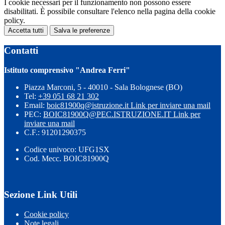
I cookie necessari per il funzionamento non possono essere
disabilitati. È possibile consultare l'elenco nella pagina della cookie
policy.
Accetta tutti
Salva le preferenze
Contatti
Istituto comprensivo "Andrea Ferri"
Piazza Marconi, 5 - 40010 - Sala Bolognese (BO)
Tel:
+39 051 68 21 302
Email:
boic81900q@istruzione.it
Link per inviare una mail
PEC:
BOIC81900Q@PEC.ISTRUZIONE.IT
Link per
inviare una mail
C.F.: 91201290375
Codice univoco: UFG1SX
Cod. Mecc. BOIC81900Q
Sezione Link Utili
Cookie policy
Note legali