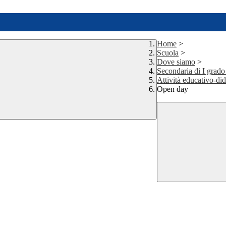
Home
>
Scuola
>
Dove siamo
>
Secondaria di I grado
Attività educativo-di
Open day