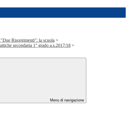
 "Due Risorgimenti": la scuola
>
dattiche secondaria 1° grado a.s.2017/18
>
Menu di navigazione