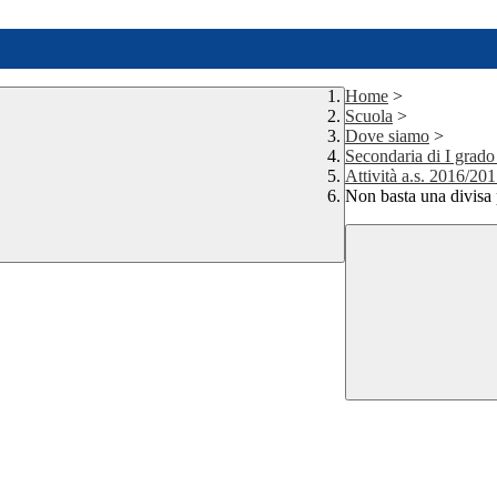
Home
>
Scuola
>
Dove siamo
>
Secondaria di I grado
Attività a.s. 2016/20
Non basta una divisa 