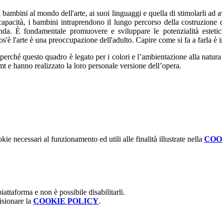
bambini al mondo dell'arte, ai suoi linguaggi e quella di stimolarli ad av
e capacità, i bambini intraprendono il lungo percorso della costruzione 
da. È fondamentale promuovere e sviluppare le potenzialità estetiche
cos'è l'arte è una preoccupazione dell'adulto. Capire come si fa a farla 
” perché questo quadro è legato per i colori e l’ambientazione alla natur
mt e hanno realizzato la loro personale versione dell’opera.
kie necessari al funzionamento ed utili alle finalità illustrate nella
COO
attaforma e non è possibile disabilitarli.
isionare la
COOKIE POLICY
.