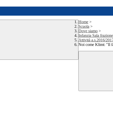
Home
>
Scuola
>
Dove siamo
>
Infanzia Sala frazione
Attività a.s.2016/201
Noi come Klimt: "Il 