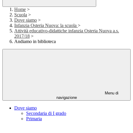
Home
>
Scuola
>
Dove siamo
>
Infanzia Osteria Nuova: la scuola
>
Attività educativo-didattiche infanzia Osteria Nuova a.s.
2017/18
>
Andiamo in biblioteca
Menu di
navigazione
Dove siamo
Secondaria di I grado
Primaria