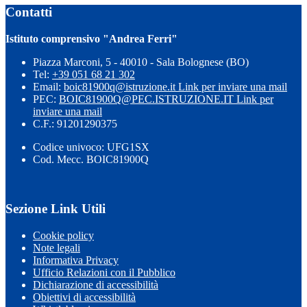
Contatti
Istituto comprensivo "Andrea Ferri"
Piazza Marconi, 5 - 40010 - Sala Bolognese (BO)
Tel:
+39 051 68 21 302
Email:
boic81900q@istruzione.it
Link per inviare una mail
PEC:
BOIC81900Q@PEC.ISTRUZIONE.IT
Link per
inviare una mail
C.F.: 91201290375
Codice univoco: UFG1SX
Cod. Mecc. BOIC81900Q
Sezione Link Utili
Cookie policy
Note legali
Informativa Privacy
Ufficio Relazioni con il Pubblico
Dichiarazione di accessibilità
Obiettivi di accessibilità