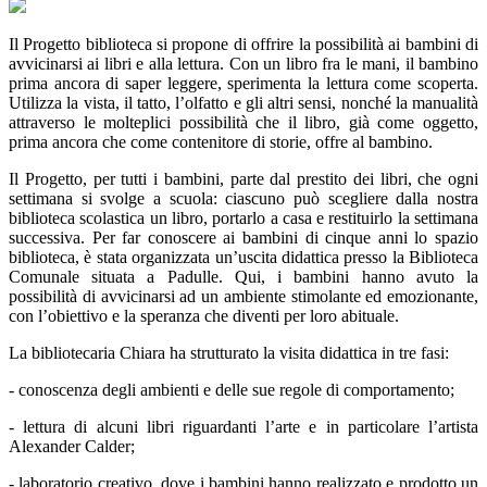
Il Progetto biblioteca si propone di offrire la possibilità ai bambini di
avvicinarsi ai libri e alla lettura. Con un libro fra le mani, il bambino
prima ancora di saper leggere, sperimenta la lettura come scoperta.
Utilizza la vista, il tatto, l’olfatto e gli altri sensi, nonché la manualità
attraverso le molteplici possibilità che il libro, già come oggetto,
prima ancora che come contenitore di storie, offre al bambino.
Il Progetto, per tutti i bambini, parte dal prestito dei libri, che ogni
settimana si svolge a scuola: ciascuno può scegliere dalla nostra
biblioteca scolastica un libro, portarlo a casa e restituirlo la settimana
successiva. Per far conoscere ai bambini di cinque anni lo spazio
biblioteca, è stata organizzata un’uscita didattica presso la Biblioteca
Comunale situata a Padulle. Qui, i bambini hanno avuto la
possibilità di avvicinarsi ad un ambiente stimolante ed emozionante,
con l’obiettivo e la speranza che diventi per loro abituale.
La bibliotecaria Chiara ha strutturato la visita didattica in tre fasi:
- conoscenza degli ambienti e delle sue regole di comportamento;
- lettura di alcuni libri riguardanti l’arte e in particolare l’artista
Alexander Calder;
- laboratorio creativo, dove i bambini hanno realizzato e prodotto un