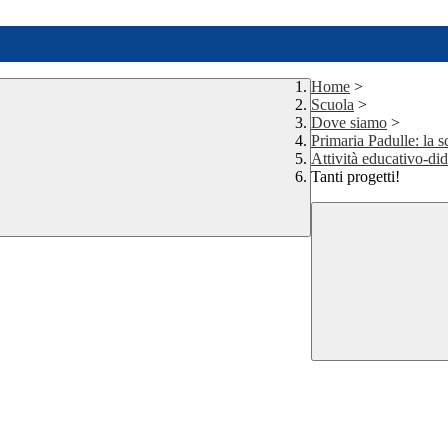
Home
>
Scuola
>
Dove siamo
>
Primaria Padulle: la s
Attività educativo-di
Tanti progetti!