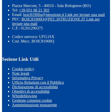
Piazza Marconi, 5 - 40010 - Sala Bolognese (BO)
Tel:
+39 051 68 21 302
Email:
boic81900q@istruzione.it
Link per inviare una mail
PEC:
BOIC81900Q@PEC.ISTRUZIONE.IT
Link per
inviare una mail
C.F.: 91201290375
Codice univoco: UFG1SX
Cod. Mecc. BOIC81900Q
Sezione Link Utili
Cookie policy
Note legali
Informativa Privacy
Ufficio Relazioni con il Pubblico
Dichiarazione di accessibilità
Obiettivi di accessibilità
Whistleblowing
Gestione consensi cookie
Amministrazione trasparente