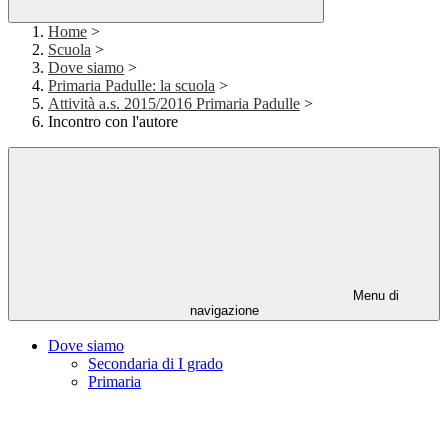
Home
>
Scuola
>
Dove siamo
>
Primaria Padulle: la scuola
>
Attività a.s. 2015/2016 Primaria Padulle
>
Incontro con l'autore
Menu di
navigazione
Dove siamo
Secondaria di I grado
Primaria