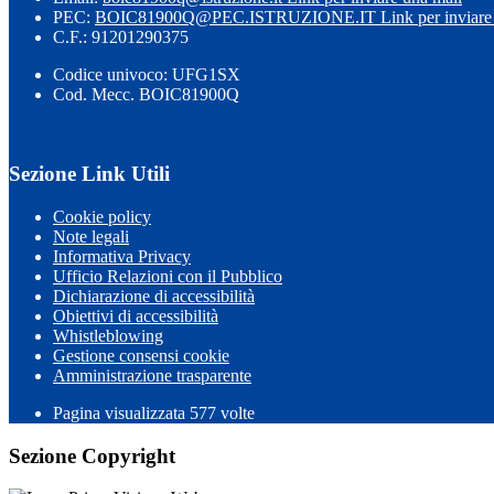
PEC:
BOIC81900Q@PEC.ISTRUZIONE.IT
Link per inviare
C.F.: 91201290375
Codice univoco: UFG1SX
Cod. Mecc. BOIC81900Q
Sezione Link Utili
Cookie policy
Note legali
Informativa Privacy
Ufficio Relazioni con il Pubblico
Dichiarazione di accessibilità
Obiettivi di accessibilità
Whistleblowing
Gestione consensi cookie
Amministrazione trasparente
Pagina visualizzata
577
volte
Sezione Copyright