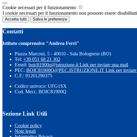
Cookie necessari per il funzionamento
I cookie necessari per il funzionamento non possono essere disabilitati.
Accetta tutti
Salva le preferenze
Contatti
Istituto comprensivo "Andrea Ferri"
Piazza Marconi, 5 - 40010 - Sala Bolognese (BO)
Tel:
+39 051 68 21 302
Email:
boic81900q@istruzione.it
Link per inviare una mail
PEC:
BOIC81900Q@PEC.ISTRUZIONE.IT
Link per inviare
C.F.: 91201290375
Codice univoco: UFG1SX
Cod. Mecc. BOIC81900Q
Sezione Link Utili
Cookie policy
Note legali
Informativa Privacy