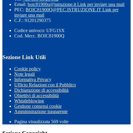
Email:
boic81900q@istruzione.it
Link per inviare una mail
PEC:
BOIC81900Q@PEC.ISTRUZIONE.IT
Link per
inviare una mail
C.F.: 91201290375
Codice univoco: UFG1SX
Cod. Mecc. BOIC81900Q
Sezione Link Utili
Cookie policy
Note legali
Informativa Privacy
Ufficio Relazioni con il Pubblico
Dichiarazione di accessibilità
Obiettivi di accessibilità
Whistleblowing
Gestione consensi cookie
Amministrazione trasparente
Pagina visualizzata
569
volte