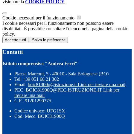
visionare la
COOKIE POLICY
.
Cookie necessari per il funzionamento
I cookie necessari per il funzionamento non possono essere
disabilitati. È possibile consultare l'elenco nella pagina della cookie
policy.
Accetta tutti
Salva le preferenze
Contatti
Istituto comprensivo "Andrea Ferri"
Piazza Marconi, 5 - 40010 - Sala Bolognese (BO)
Tel:
+39 051 68 21 302
Email:
boic81900q@istruzione.it
Link per inviare una mail
PEC:
BOIC81900Q@PEC.ISTRUZIONE.IT
Link per
inviare una mail
C.F.: 91201290375
Codice univoco: UFG1SX
Cod. Mecc. BOIC81900Q