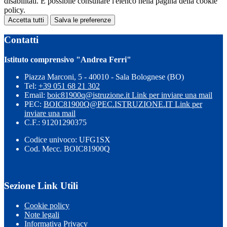
disabilitati. È possibile consultare l'elenco nella pagina della cookie
policy.
Accetta tutti
Salva le preferenze
Contatti
Istituto comprensivo "Andrea Ferri"
Piazza Marconi, 5 - 40010 - Sala Bolognese (BO)
Tel:
+39 051 68 21 302
Email:
boic81900q@istruzione.it
Link per inviare una mail
PEC:
BOIC81900Q@PEC.ISTRUZIONE.IT
Link per
inviare una mail
C.F.: 91201290375
Codice univoco: UFG1SX
Cod. Mecc. BOIC81900Q
Sezione Link Utili
Cookie policy
Note legali
Informativa Privacy