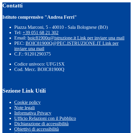
Contatti
Istituto comprensivo "Andrea Ferri"
Piazza Marconi, 5 - 40010 - Sala Bolognese (BO)
Tel:
+39 051 68 21 302
Email:
boic81900q@istruzione.it
Link per inviare una mail
PEC:
BOIC81900Q@PEC.ISTRUZIONE.IT
Link per
inviare una mail
C.F.: 91201290375
Codice univoco: UFG1SX
Cod. Mecc. BOIC81900Q
Sezione Link Utili
Cookie policy
Note legali
Informativa Privacy
Ufficio Relazioni con il Pubblico
Dichiarazione di accessibilità
Obiettivi di accessibilità